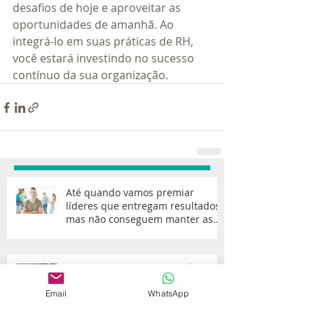
desafios de hoje e aproveitar as 
oportunidades de amanhã. Ao 
integrá-lo em suas práticas de RH, 
você estará investindo no sucesso 
contínuo da sua organização.
Até quando vamos premiar
líderes que entregam resultados,
mas não conseguem manter as
equipes?
Não Há Criatividade Sem Ócio —
E Isso Talvez Seja o Que Sua
Email
WhatsApp
Empresa Está Negligenciando