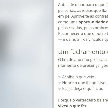
Antes de olhar para o que f
parcerias, as ideias que f
em pé. Aproveite as confra
como uma 
oportunidade d
pelas risadas, pelos ombros
Reconhecer o que o outro 
— e de nutrir os vínculos q
Um fechamento 
O fim de ano não precisa s
momento de presença, genti
✨ Acolha o que veio.
✨ Honre o que foi possível.
✨ E agradeça o que ficou.
Porque o verdadeiro balanç
viveu o que fez
.