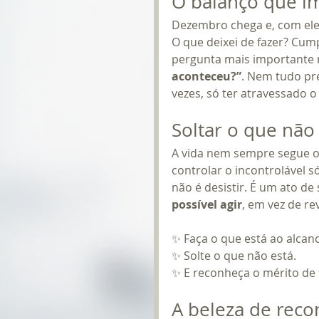
O balanço que i
Dezembro chega e, com ele, 
O que deixei de fazer? Cump
pergunta mais importante nã
aconteceu?”
. Nem tudo pre
vezes, só ter atravessado o
Soltar o que não
A vida nem sempre segue o 
controlar o incontrolável 
não é desistir. É um ato de
possível agir
, em vez de re
✨ Faça o que está ao alcanc
✨ Solte o que não está.
✨ E reconheça o mérito de
A beleza de reco