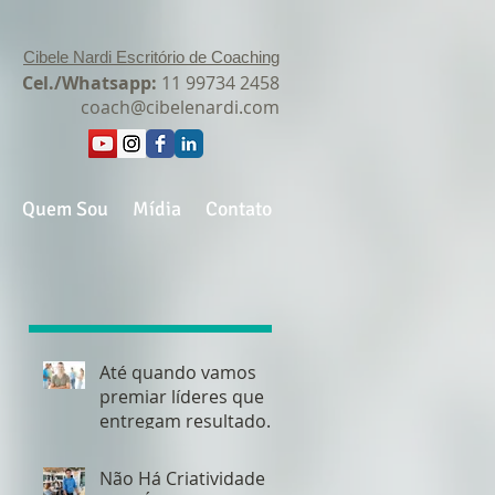
Cibele Nardi Escritório de Coaching
Cel./Whatsapp:
11 99734 2458
coach@cibelenardi.com
Quem Sou
Mídia
Contato
Até quando vamos
premiar líderes que
entregam resultados,
mas não conseguem
manter as equipes?
Não Há Criatividade