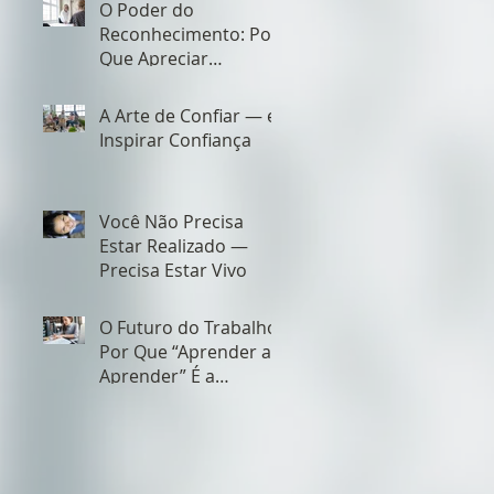
O Poder do
Reconhecimento: Por
Que Apreciar
Também É Liderar
A Arte de Confiar — e
Inspirar Confiança
Você Não Precisa
Estar Realizado —
Precisa Estar Vivo
O Futuro do Trabalho:
Por Que “Aprender a
Aprender” É a
Habilidade Mais
Importante