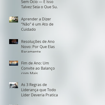
Sem Ócio — E Isso
Talvez Seja o Que Sua
Empresa Está
Negligenciando
Aprender a Dizer
“Não” é um Ato de
Cuidado
Resoluções de Ano
Novo: Por Que Elas
Raramente
Funcionam — e Como
Fazer Diferente Desta
Fim de Ano: Um
Vez
Convite ao Balanço
com Mais
Acolhimento e Menos
Cobrança
As 3 Regras de
Liderança que Todo
Líder Deveria Praticar