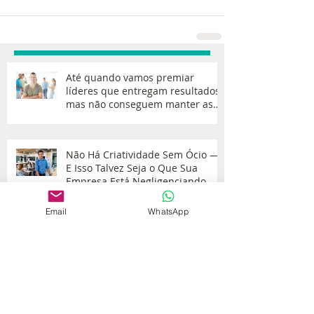
Até quando vamos premiar
líderes que entregam resultados,
mas não conseguem manter as
equipes?
Não Há Criatividade Sem Ócio —
E Isso Talvez Seja o Que Sua
Empresa Está Negligenciando
Email
WhatsApp
Aprender a Dizer “Não” é um Ato
de Cuidado
Resoluções de Ano Novo: Por Que