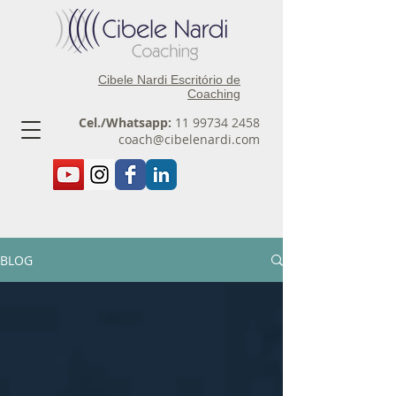
Cibele Nardi Escritório de
Coaching
Cel./Whatsapp:
11 99734 2458
coach@cibelenardi.com
BLOG