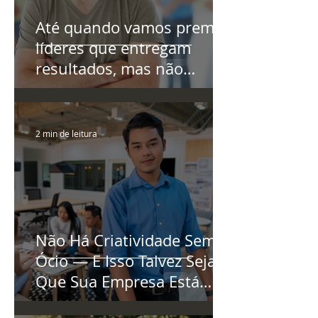
Até quando vamos premiar
líderes que entregam
resultados, mas não
conseguem manter as
equipes?
2 min de leitura
Não Há Criatividade Sem
Ócio — E Isso Talvez Seja o
Que Sua Empresa Está
Negligenciando