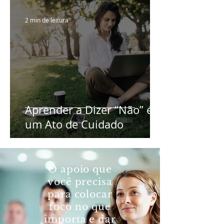
2 min de leitura
Aprender a Dizer “Não” é
um Ato de Cuidado
O apoio que
você precisa
para colocar
foco no que
importa e dar