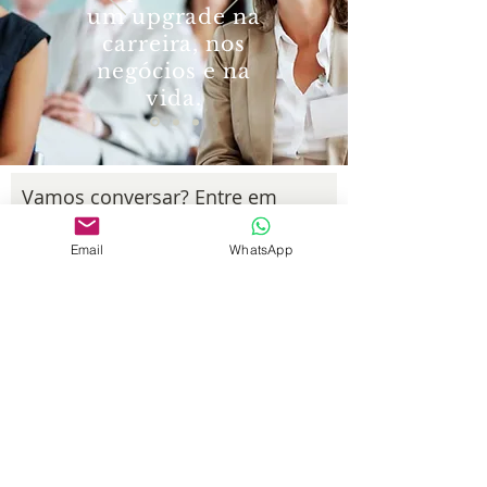
um upgrade na
carreira, nos
negócios e na
vida.
Vamos conversar? Entre em
Contato Comigo!
Email
WhatsApp