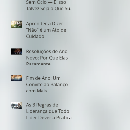
Sem Ócio — E Isso
Talvez Seja o Que Sua
Empresa Está
Negligenciando
Aprender a Dizer
“Não” é um Ato de
Cuidado
Resoluções de Ano
Novo: Por Que Elas
Raramente
Funcionam — e Como
Fazer Diferente Desta
Fim de Ano: Um
Vez
Convite ao Balanço
com Mais
Acolhimento e Menos
Cobrança
As 3 Regras de
Liderança que Todo
Líder Deveria Praticar