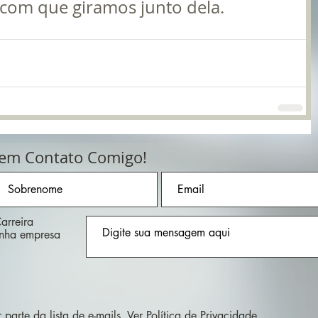
 com que giramos junto dela.
 em Contato Comigo!
arreira
inha empresa
parte da lista de e-mails.
Ver Política de Privacidade