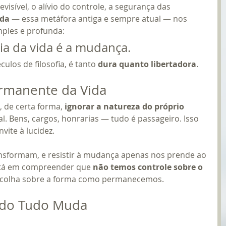
isível, o alívio do controle, a segurança das 
ida
 — essa metáfora antiga e sempre atual — nos 
ples e profunda:
ia da vida é a mudança.
culos de filosofia, é tanto 
dura quanto libertadora
.
rmanente da Vida
, de certa forma, 
ignorar a natureza do próprio 
l. Bens, cargos, honrarias — tudo é passageiro. Isso 
vite à lucidez.
ransformam, e resistir à mudança apenas nos prende ao 
stá em compreender que 
não temos controle sobre o 
scolha sobre a forma como permanecemos.
ndo Tudo Muda