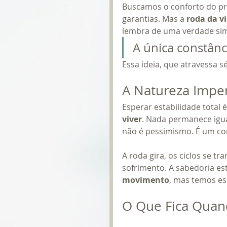
Buscamos o conforto do prev
garantias. Mas a 
roda da v
lembra de uma verdade sim
A única constânc
Essa ideia, que atravessa sé
A Natureza Impe
Esperar estabilidade total é
viver
. Nada permanece igua
não é pessimismo. É um con
A roda gira, os ciclos se t
sofrimento. A sabedoria e
movimento
, mas temos e
O Que Fica Qua