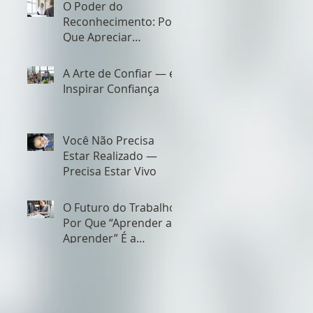
O Poder do
Reconhecimento: Por
Que Apreciar
Também É Liderar
A Arte de Confiar — e
Inspirar Confiança
Você Não Precisa
Estar Realizado —
Precisa Estar Vivo
O Futuro do Trabalho:
Por Que “Aprender a
Aprender” É a
Habilidade Mais
Importante