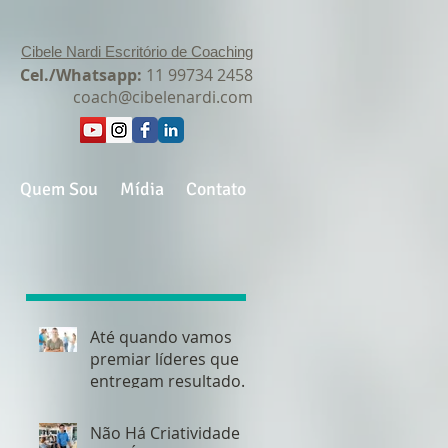
Cibele Nardi Escritório de Coaching
Cel./Whatsapp:
11 99734 2458
coach@cibelenardi.com
Quem Sou
Mídia
Contato
Até quando vamos
premiar líderes que
entregam resultados,
mas não conseguem
manter as equipes?
Não Há Criatividade