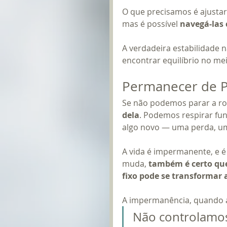
O que precisamos é ajustar 
mas é possível 
navegá-las
A verdadeira estabilidade n
encontrar equilíbrio no m
Permanecer de P
Se não podemos parar a r
dela
. Podemos respirar fun
algo novo — uma perda, um
A vida é impermanente, e é
muda, 
também é certo que
fixo pode se transformar
A impermanência, quando ac
Não controlamo